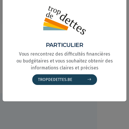
consommateurs.
Les huissiers hors
la loi
2023
PARTICULIER
VOIR TOUTES NOS PUBLICATIONS
Vous rencontrez des difficultés financières
ou budgétaires et vous souhaitez obtenir des
informations claires et précises
TROPDEDETTES.BE