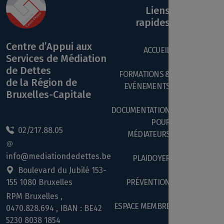
mardis de 9h à
12h (mise à jour
Liens
07-2026)
rapides
Drève des Shetlands 15
1150 Woluwe Saint-Pierre
Centre d’Appui aux
0490 47 70 72
ACCUEIL
Services de Médiation
LE NOUVEAU 150 ASBL
Pas de délai
de Dettes
d'attente (mise à
FORMATIONS &
jour 07/2026)
de la Région de
EVÉNEMENTS
Rue Haute n°150/B25
Bruxelles-Capitale
1000 Bruxelles
0494 319 162
DOCUMENTATION
POUR
BRUXELLES LAÏQUE ASBL
Pas de nouvelles
02/217.88.05
demandes jusq'à
MÉDIATEURS
sep - permanence
téléphonique
disponible (mise à
info@mediationdedettes.be
jour 06/2026)
PLAIDOYER
Avenue Stalingrad 18-20
Boulevard du Jubilé 153-
1000 Bruxelles
155 1080 Bruxelles
PRÉVENTION
02 505 41 10
RPM Bruxelles ,
ESPACE MEMBRE
CENTRE D'ACCUEIL SOCIAL
0470.828.694 , IBAN : BE42
Plus de nouvelles
demandes (mise à
ABBÉ FROIDURE ASBL
5230 8038 1854
jour 07/2026)