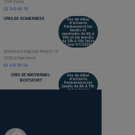
1140 Evere
02 240 60 70
CPAS DE SCHAERBEEK
Pas de délai
d'attente
Permanence les
lundis et
vendredis de 8h à
10h et les mardis
de 13h à 15h (mise
à jour 07/2026)
Boulevard Auguste Reyers 70
1030 Schaerbeek
02 435 50 40
CPAS DE WATERMAEL-
Pas de délai
d'attente
BOITSFORT
Permanence les
jeudis de 9h à 11h
(mise à jour
07/2026)
Boulevard du Souverain 68
1170 Watermael-Boitsfort
02 663 08 68 ou 02 663 08 69
CPAS DE WOLUWE-SAINT-
Pas de délai
d'attente
PIERRE
Permanence les