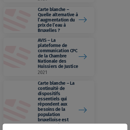
Carte blanche –
Quelle alternative à
l’augmentation du
prix de l’eau à
Bruxelles ?
AVIS – La
plateforme de
communication CPC
de la Chambre
Nationale des
Huissiers de Justice
2021
Carte blanche – La
continuité de
dispositifs
essentiels qui
répondent aux
besoins de la
population
bruxelloise est
gravement