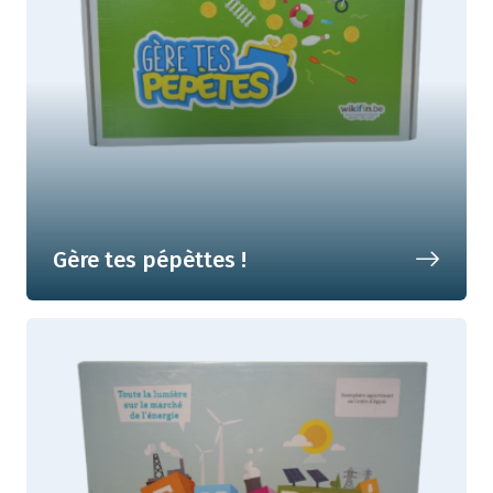
Gère tes pépèttes !
Créé une excursion en gérant bien ton
budget !