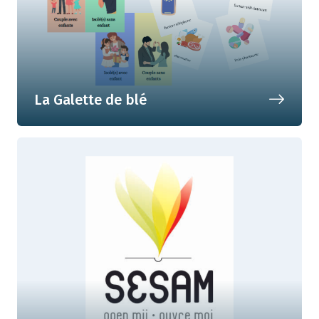
La Galette de blé
Dans la peau d'un(e) chef(fe) de famille
!