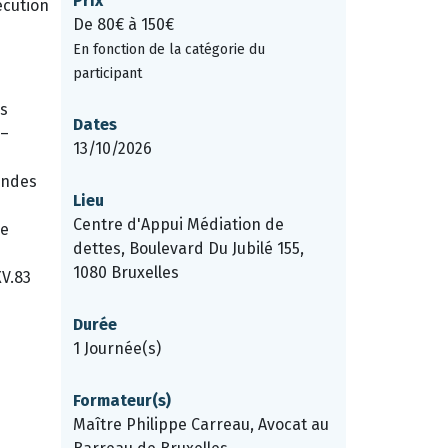
Prix
écution
De 80€ à 150€
En fonction de la catégorie du
participant
es
Dates
 –
13/10/2026
andes
Lieu
Centre d'Appui Médiation de
de
dettes, Boulevard Du Jubilé 155,
1080 Bruxelles
XV.83
Durée
1 Journée(s)
Formateur(s)
Maître Philippe Carreau, Avocat au