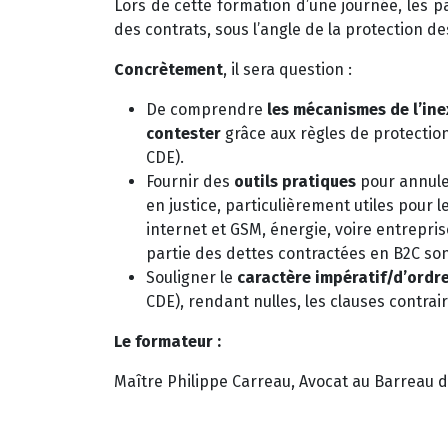
Lors de cette formation d’une journée, les pa
des contrats, sous l’angle de la protection 
Concrètement
, il sera question :
De comprendre
les mécanismes de l’in
contester
grâce aux règles de protectio
CDE).
Fournir des
outils pratiques
pour annule
en justice, particulièrement utiles pour l
internet et GSM, énergie, voire entrepri
partie des dettes contractées en B2C so
Souligner le
caractère impératif/d’ordre
CDE), rendant nulles, les clauses contrair
Le formateur :
Maître Philippe Carreau, Avocat au Barreau d