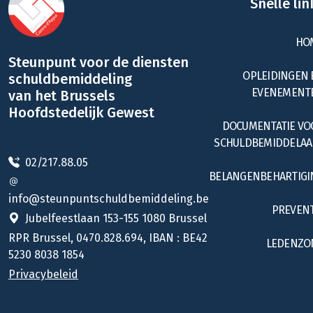
Snelle lin
HO
Steunpunt voor de diensten
OPLEIDINGEN 
schuldbemiddeling
EVENEMENT
van het Brussels
Hoofdstedelijk Gewest
DOCUMENTATIE VO
SCHULDBEMIDDELAA
02/217.88.05
BELANGENBEHARTIGI
info@steunpuntschuldbemiddeling.be
PREVENT
Jubelfeestlaan 153-155 1080 Brussel
RPR Brussel, 0470.828.694, IBAN : BE42
LEDENZO
5230 8038 1854
Privacybeleid