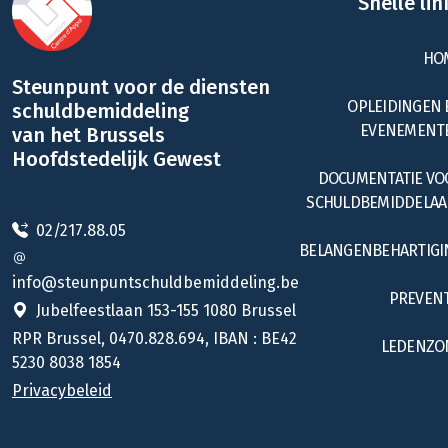
Snelle lin
HO
Steunpunt voor de diensten
OPLEIDINGEN 
schuldbemiddeling
EVENEMENT
van het Brussels
Hoofdstedelijk Gewest
DOCUMENTATIE VO
SCHULDBEMIDDELAA
02/217.88.05
BELANGENBEHARTIGI
info@steunpuntschuldbemiddeling.be
PREVENT
Jubelfeestlaan 153-155 1080 Brussel
RPR Brussel, 0470.828.694, IBAN : BE42
LEDENZO
5230 8038 1854
Privacybeleid