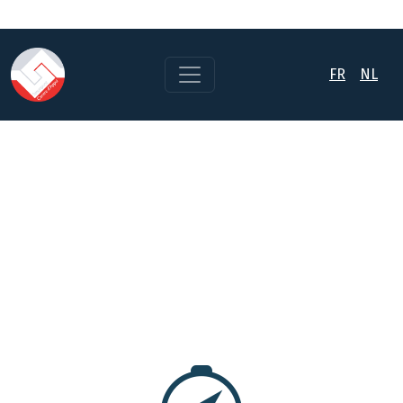
FR
NL