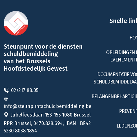
Snelle lin
HO
Steunpunt voor de diensten
OPLEIDINGEN 
schuldbemiddeling
EVENEMENT
van het Brussels
Hoofdstedelijk Gewest
DOCUMENTATIE VO
SCHULDBEMIDDELAA
02/217.88.05
BELANGENBEHARTIGI
info@steunpuntschuldbemiddeling.be
PREVENT
Jubelfeestlaan 153-155 1080 Brussel
RPR Brussel, 0470.828.694, IBAN : BE42
LEDENZO
5230 8038 1854