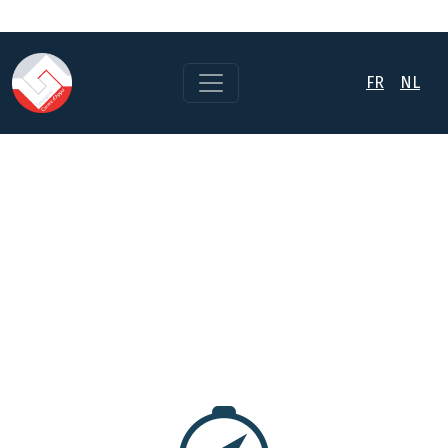
FR
NL