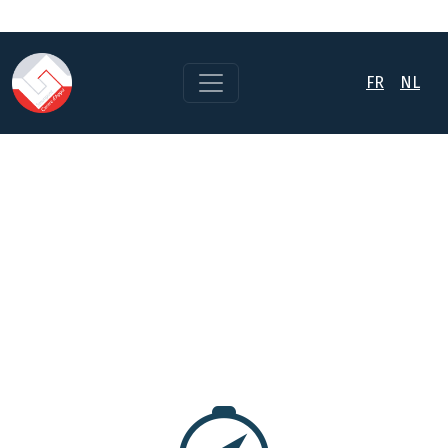
FR
NL