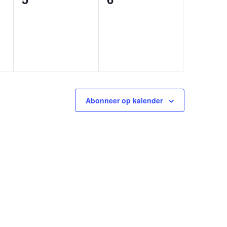
en,
evenementen,
evenementen,
Abonneer op kalender