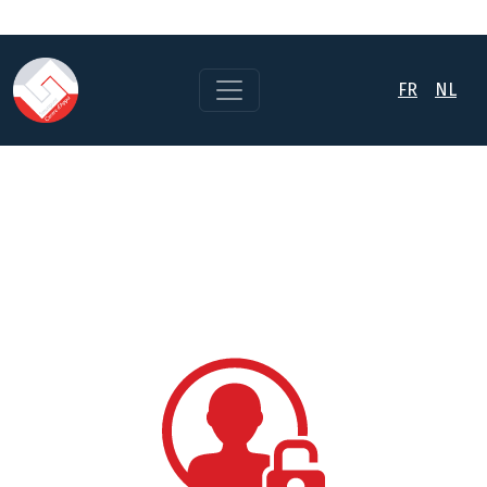
FR
NL