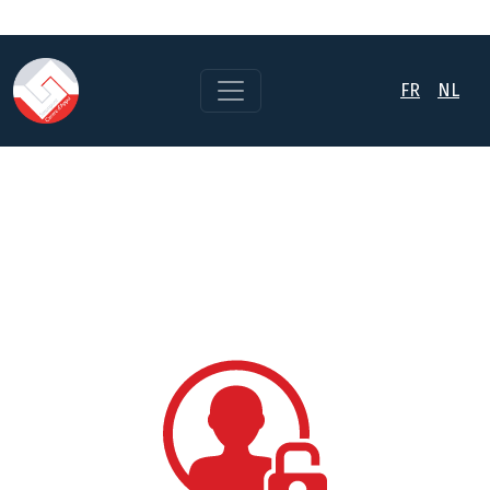
FR
NL