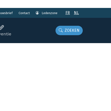
FR
NL
euwsbrief
Ledenzone
Contact
ZOEKEN
ventie