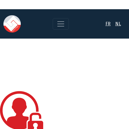
FR
NL