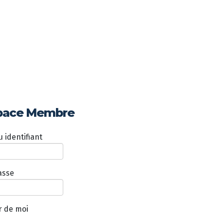
pace Membre
 identifiant
asse
r de moi