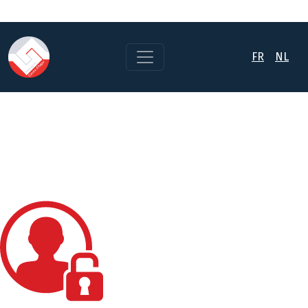
FR
NL