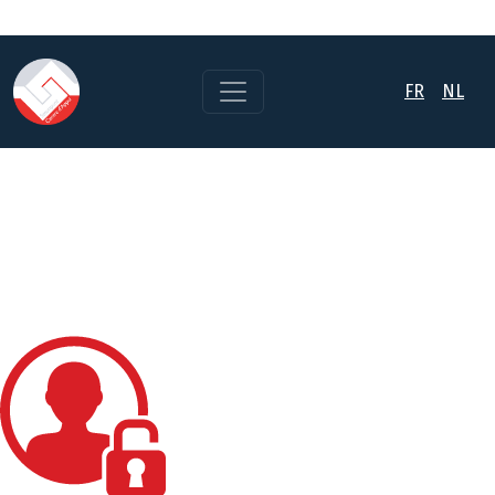
FR
NL